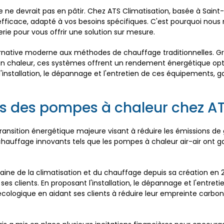
e ne devrait pas en pâtir. Chez ATS Climatisation, basée à Sai
fficace, adapté à vos besoins spécifiques. C'est pourquoi nous 
ie pour vous offrir une solution sur mesure.
rnative moderne aux méthodes de chauffage traditionnelles. Grâc
r en chaleur, ces systèmes offrent un rendement énergétique op
nstallation, le dépannage et l'entretien de ces équipements, g
s des pompes à chaleur chez AT
ansition énergétique majeure visant à réduire les émissions de 
hauffage innovants tels que les pompes à chaleur air-air ont ga
ine de la climatisation et du chauffage depuis sa création en 2005
 clients. En proposant l'installation, le dépannage et l'entreti
écologique en aidant ses clients à réduire leur empreinte carbo