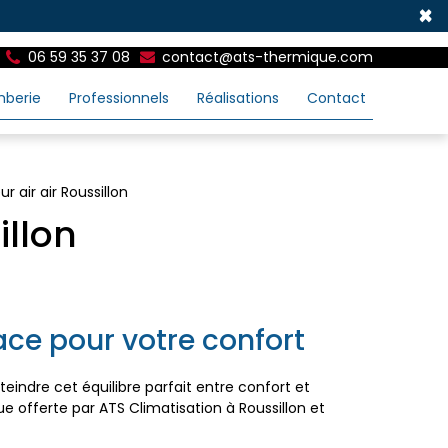
×
06 59 35 37 08
contact@ats-thermique.com
mberie
Professionnels
Réalisations
Contact
 air air Roussillon
illon
ace pour votre confort
indre cet équilibre parfait entre confort et
 offerte par ATS Climatisation à Roussillon et