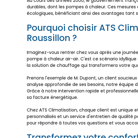
Au cours des années 2000, le gouvernement françai
durables, dont les pompes à chaleur. Ces mesures o
écologiques, bénéficiant ainsi des avantages tant
Pourquoi choisir ATS Clim
Roussillon ?
Imaginez-vous rentrer chez vous après une journée b
pompe à chaleur air-air. C'est ce scénario idylliqu
la solution de chauffage qui transformera votre quo
Prenons l'exemple de M. Dupont, un client soucieu
analyse approfondie de ses besoins, notre équipe d'
Grâce à notre intervention rapide et professionnell
sa facture énergétique.
Chez ATS Climatisation, chaque client est unique et
personnalisés et un service d'entretien de qualit
pour répondre à toutes vos questions et vous accom
Transformez votre confor