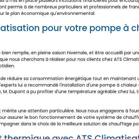
s a mis en place plusieurs incitations financières pour encour
nt permis à de nombreux particuliers et professionnels de franc
 sur le plan économique qu'environnemental.
atisation pour votre pompe à ch
ien remplie, en pleine saison hivernale, et être accueilli par 
e que nous cherchons à réaliser pour nos clients chez ATS Climati
tidien.
x de réduire sa consommation énergétique tout en maintenant u
experts lui a recommandé l'installation d'une pompe à chaleur a
e, M. Dupont a pu profiter d'une température agréable chez lui, 
 mérite une attention particulière. Nous nous engageons à fournir
é pour assurer le bon fonctionnement de votre système de chauf
pagner dans le choix de la meilleure solution de chauffage pou
t thermique avec ATS Climatisa