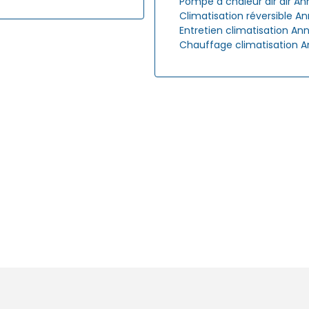
Pompe à chaleur air air A
Climatisation réversible A
Entretien climatisation An
Chauffage climatisation 