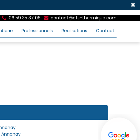
×
06 59 35 37 08
contact@ats-thermique.com
mberie
Professionnels
Réalisations
Contact
Annonay
r Annonay